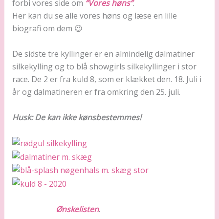
forbi vores side om
“Vores høns”
.
Her kan du se alle vores høns og læse en lille
biografi om dem 😉
De sidste tre kyllinger er en almindelig dalmatiner
silkekylling og to blå showgirls silkekyllinger i stor
race. De 2 er fra kuld 8, som er klækket den. 18. Juli i
år og dalmatineren er fra omkring den 25. juli.
Husk: De kan ikke kønsbestemmes!
Hvis du er interesseret i at få nogle andre silkehøns,
så kig forbi
Ønskelisten
.